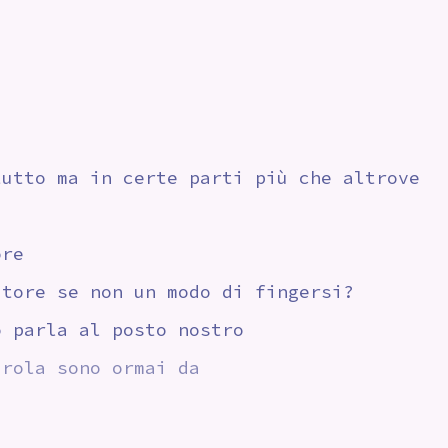
tutto ma in certe parti più che altrove
ore
utore se non un modo di fingersi?
o parla al posto nostro
arola sono ormai da tempo fuori
i sovrappone ad altre proiezioni